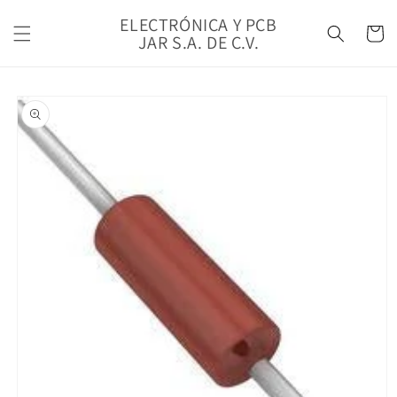
Ir
directamente
ELECTRÓNICA Y PCB
Carrito
al contenido
JAR S.A. DE C.V.
Ir
directamente
a la
información
del producto