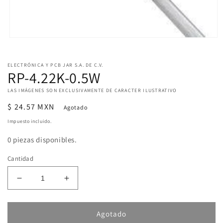
Abrir
elemento
multimedia
1
ELECTRÓNICA Y PCB JAR S.A. DE C.V.
en
RP-4.22K-0.5W
una
ventana
LAS IMÁGENES SON EXCLUSIVAMENTE DE CARACTER ILUSTRATIVO
modal
Precio
$ 24.57 MXN
Agotado
habitual
Impuesto incluido.
0 piezas disponibles.
Cantidad
Reducir
Aumentar
cantidad
cantidad
para
para
RP-
RP-
Agotado