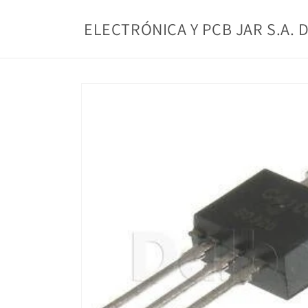
Ir
directamente
ELECTRÓNICA Y PCB JAR S.A. D
al contenido
Ir
directamente
a la
información
del producto