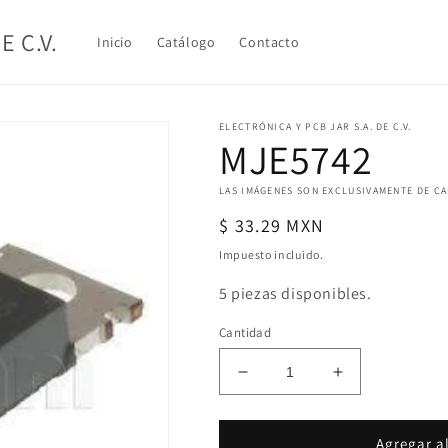
E C.V.
Inicio
Catálogo
Contacto
ELECTRÓNICA Y PCB JAR S.A. DE C.V.
MJE5742
LAS IMÁGENES SON EXCLUSIVAMENTE DE C
Precio
$ 33.29 MXN
habitual
Impuesto incluido.
5 piezas disponibles.
Cantidad
Reducir
Aumentar
cantidad
cantidad
para
para
MJE5742
MJE5742
Agregar al