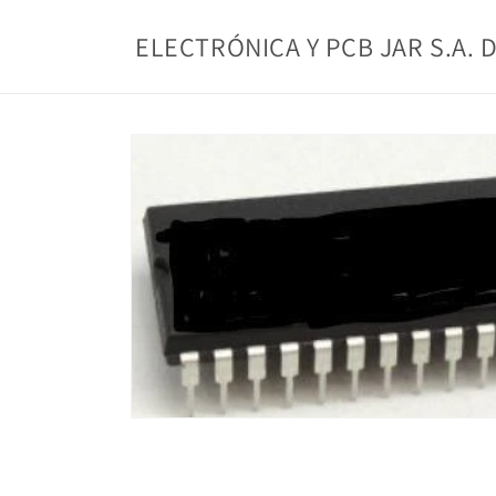
Ir
directamente
ELECTRÓNICA Y PCB JAR S.A. D
al contenido
Ir
directamente
a la
información
del producto
Abrir
elemento
multimedia
1
en