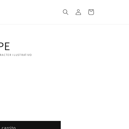
Iniciar
Carrito
sesión
PE
ARACTER ILUSTRATIVO
CPE
 carrito