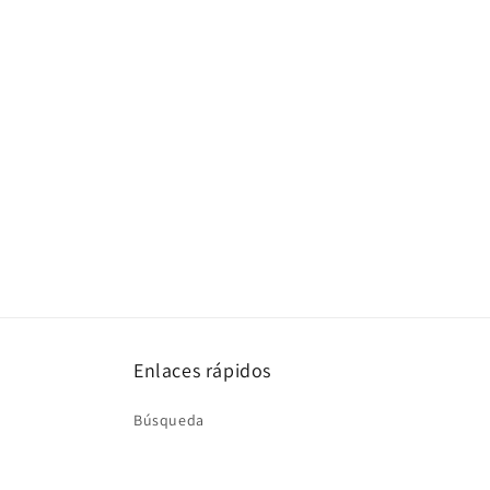
una
ventana
modal
Enlaces rápidos
Búsqueda