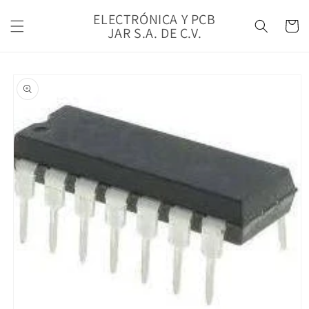
Ir
directamente
ELECTRÓNICA Y PCB
Carrito
al contenido
JAR S.A. DE C.V.
Ir
directamente
a la
información
del producto