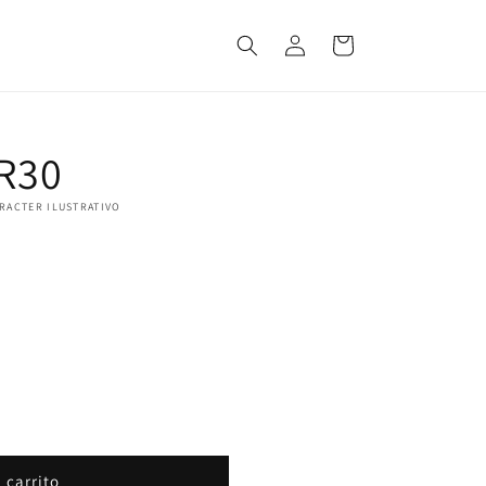
Iniciar
Carrito
sesión
R30
ARACTER ILUSTRATIVO
 carrito