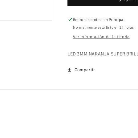
O3D-
O3D-
SB-
SB-
R30
R30
Retiro disponible en
Principal
Normalmente está listo en 24 horas
Ver información de la tienda
LED 3MM NARANJA SUPER BRIL
Compartir