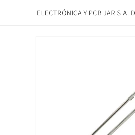
Ir
directamente
ELECTRÓNICA Y PCB JAR S.A. D
al contenido
Ir
directamente
a la
información
del producto