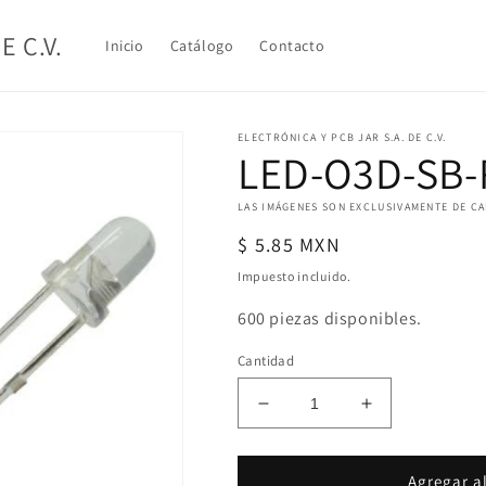
E C.V.
Inicio
Catálogo
Contacto
ELECTRÓNICA Y PCB JAR S.A. DE C.V.
LED-O3D-SB-
LAS IMÁGENES SON EXCLUSIVAMENTE DE C
Precio
$ 5.85 MXN
habitual
Impuesto incluido.
600 piezas disponibles.
Cantidad
Reducir
Aumentar
cantidad
cantidad
para
para
LED-
LED-
Agregar al