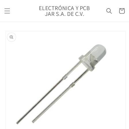
Ir
directamente
ELECTRÓNICA Y PCB
Carrito
al contenido
JAR S.A. DE C.V.
Ir
directamente
a la
información
del producto