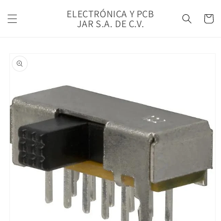
Ir
directamente
ELECTRÓNICA Y PCB
Carrito
al contenido
JAR S.A. DE C.V.
Ir
directamente
a la
información
del producto