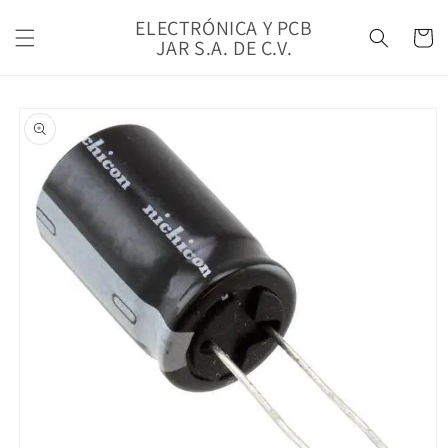
Ir
directamente
ELECTRÓNICA Y PCB
Carrito
al contenido
JAR S.A. DE C.V.
Ir
directamente
a la
información
del producto