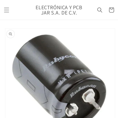
Ir
directamente
ELECTRÓNICA Y PCB
Carrito
al contenido
JAR S.A. DE C.V.
Ir
directamente
a la
información
del producto