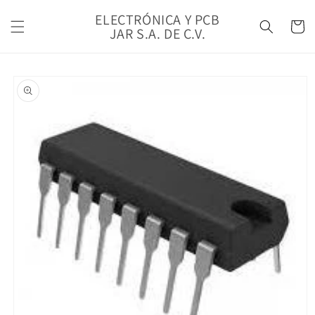
Ir
directamente
ELECTRÓNICA Y PCB
Carrito
al contenido
JAR S.A. DE C.V.
Ir
directamente
a la
información
del producto