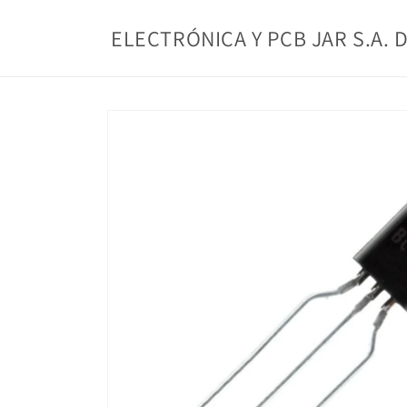
Ir
directamente
ELECTRÓNICA Y PCB JAR S.A. D
al contenido
Ir
directamente
a la
información
del producto