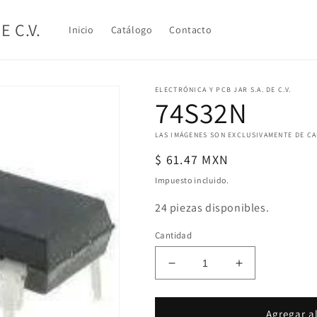
E C.V.
Inicio
Catálogo
Contacto
ELECTRÓNICA Y PCB JAR S.A. DE C.V.
74S32N
LAS IMÁGENES SON EXCLUSIVAMENTE DE C
Precio
$ 61.47 MXN
habitual
Impuesto incluido.
24 piezas disponibles.
Cantidad
Reducir
Aumentar
cantidad
cantidad
para
para
74S32N
74S32N
Agregar al