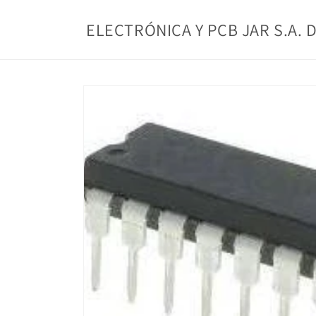
Ir
directamente
ELECTRÓNICA Y PCB JAR S.A. D
al contenido
Ir
directamente
a la
información
del producto